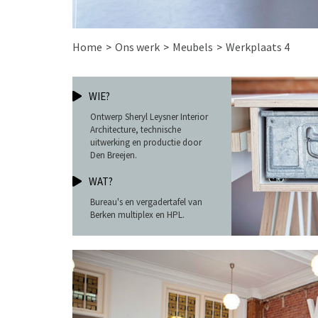
Home
Ons werk
Meubels
Werkplaats 4
WIE?
Ontwerp Sheryl Leysner Interior
Architecture, technische
uitwerking en productie door
Den Breejen.
WAT?
Bureau's en vergadertafel van
Berken multiplex en HPL.