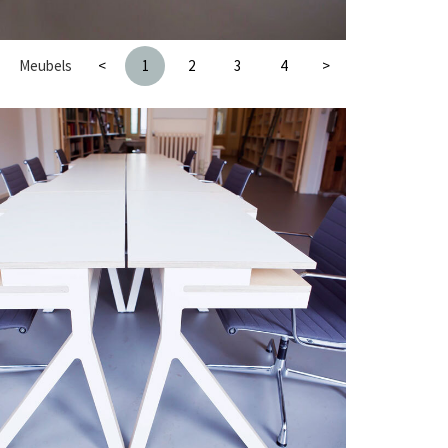
Meubels
<
1
2
3
4
>