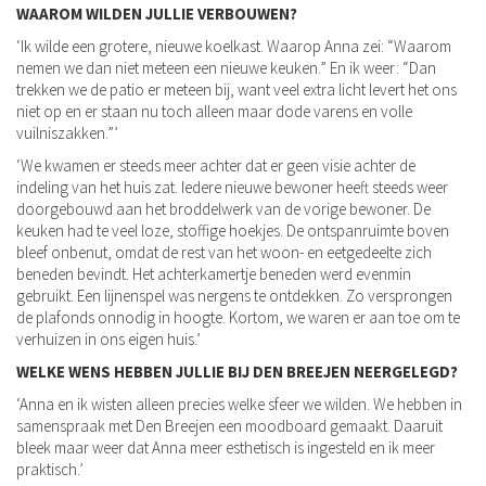
WAAROM WILDEN JULLIE VERBOUWEN?
‘Ik wilde een grotere, nieuwe koelkast. Waarop Anna zei: “Waarom
nemen we dan niet meteen een nieuwe keuken.” En ik weer: “Dan
trekken we de patio er meteen bij, want veel extra licht levert het ons
niet op en er staan nu toch alleen maar dode varens en volle
vuilniszakken.”’
‘We kwamen er steeds meer achter dat er geen visie achter de
indeling van het huis zat. Iedere nieuwe bewoner heeft steeds weer
doorgebouwd aan het broddelwerk van de vorige bewoner. De
keuken had te veel loze, stoffige hoekjes. De ontspanruimte boven
bleef onbenut, omdat de rest van het woon- en eetgedeelte zich
beneden bevindt. Het achterkamertje beneden werd evenmin
gebruikt. Een lijnenspel was nergens te ontdekken. Zo versprongen
de plafonds onnodig in hoogte. Kortom, we waren er aan toe om te
verhuizen in ons eigen huis.’
WELKE WENS HEBBEN JULLIE BIJ DEN BREEJEN NEERGELEGD?
‘Anna en ik wisten alleen precies welke sfeer we wilden. We hebben in
samenspraak met Den Breejen een moodboard gemaakt. Daaruit
bleek maar weer dat Anna meer esthetisch is ingesteld en ik meer
praktisch.’