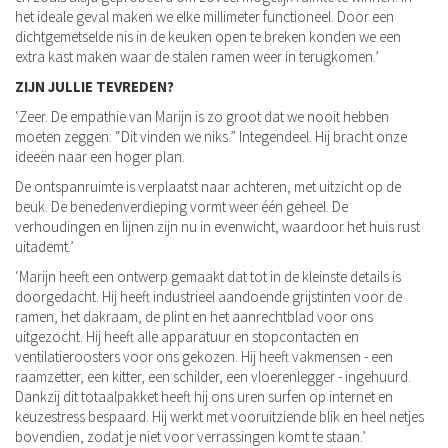
het ideale geval maken we elke millimeter functioneel. Door een
dichtgemetselde nis in de keuken open te breken konden we een
extra kast maken waar de stalen ramen weer in terugkomen.’
ZIJN JULLIE TEVREDEN?
‘Zeer. De empathie van Marijn is zo groot dat we nooit hebben
moeten zeggen: “Dit vinden we niks.” Integendeel. Hij bracht onze
ideeën naar een hoger plan.
De ontspanruimte is verplaatst naar achteren, met uitzicht op de
beuk. De benedenverdieping vormt weer één geheel. De
verhoudingen en lijnen zijn nu in evenwicht, waardoor het huis rust
uitademt.’
‘Marijn heeft een ontwerp gemaakt dat tot in de kleinste details is
doorgedacht. Hij heeft industrieel aandoende grijstinten voor de
ramen, het dakraam, de plint en het aanrechtblad voor ons
uitgezocht. Hij heeft alle apparatuur en stopcontacten en
ventilatieroosters voor ons gekozen. Hij heeft vakmensen - een
raamzetter, een kitter, een schilder, een vloerenlegger - ingehuurd.
Dankzij dit totaalpakket heeft hij ons uren surfen op internet en
keuzestress bespaard. Hij werkt met vooruitziende blik en heel netjes
bovendien, zodat je niet voor verrassingen komt te staan.’