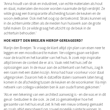
‘Anna houdt van strak en industrieel, van echte materialen als hout
en staal, materialen die mooier worden naarmate de tijd verstrijkt. Ze
wilde graag een transparante afscheiding tussen de keuken en de
woon-/eetkamer. Ook met het oog op de toekomst. Straks kunnen wij
in de achterruimte zitten als de meiden hun huiswerk aan de grote
tafel maken. En ze wilde graag het uitzicht op de beuk in de
achtertuin behouden.’
HOE HEEFT DEN BREEJEN HIEROP GEREAGEERD?
Marijn den Breejen: ‘Ik vraag de klant altijd zijn plan van eisen neer te
leggen en een moodboard te maken. Vervolgens gaan we kijken
naar de kracht en het karakter van het huis. Ik zoek mijn inspiratie
altijd binnen de context die er al is. Vaak reikt het huis zelf de
oplossingen aan. In de muur aan de achterkant van het huis, zag ik
een raam met een stalen kozijn. Anna had haar voorkeur voor staal
uitgesproken. Daarom heb ik datzelfde stalen raamwerk laten terug
komen in de afscheiding tussen de keuken en de woonkamer. Via mijn
netwerk van collega-vaklieden ben ik aan oude frames gekomen.’
‘Als er een tekening van een architect aanwezig is - en die was er in dit
geval - bestudeer ik die ook. Je ziet zo gemakkelijker hoe het
geraamte van het huis eruit ziet. Ik heb een nieuw ontwerp gemaakt
en zoals altijd geprobeerd om zoveel mogelijk ruimte te winnen. In